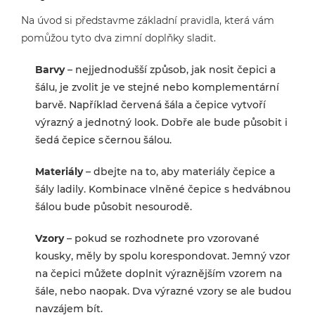
Na úvod si představme základní pravidla, která vám
pomůžou tyto dva zimní doplňky sladit.
Barvy
– nejjednodušší způsob, jak nosit čepici a
šálu, je zvolit je ve stejné nebo komplementární
barvě. Například červená šála a čepice vytvoří
výrazný a jednotný look. Dobře ale bude působit i
šedá čepice s černou šálou.
Materiály
– dbejte na to, aby materiály čepice a
šály ladily. Kombinace vlněné čepice s hedvábnou
šálou bude působit nesourodě.
Vzory
– pokud se rozhodnete pro vzorované
kousky, měly by spolu korespondovat. Jemný vzor
na čepici můžete doplnit výraznějším vzorem na
šále, nebo naopak. Dva výrazné vzory se ale budou
navzájem bít.