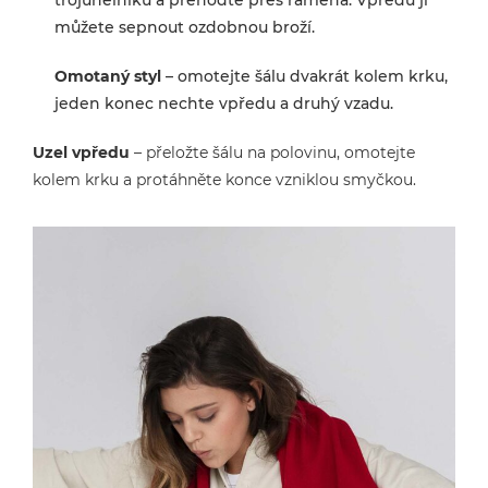
trojúhelníku a přehoďte přes ramena. Vpředu ji
můžete sepnout ozdobnou broží.
Omotaný styl
– omotejte šálu dvakrát kolem krku,
jeden konec nechte vpředu a druhý vzadu.
Uzel vpředu
– přeložte šálu na polovinu, omotejte
kolem krku a protáhněte konce vzniklou smyčkou.