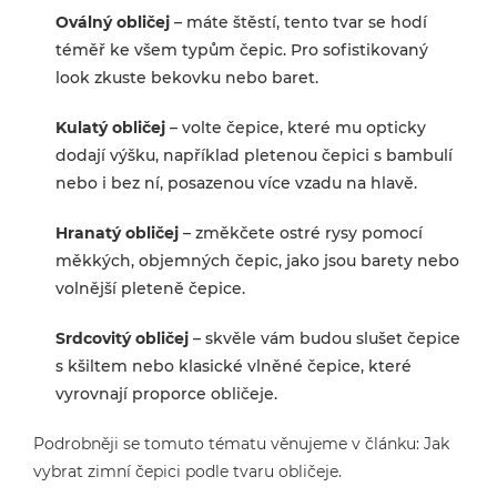
Oválný obličej
– máte štěstí, tento tvar se hodí
téměř ke všem typům čepic. Pro sofistikovaný
look zkuste bekovku nebo baret.
Kulatý obličej
– volte čepice, které mu opticky
dodají výšku, například pletenou čepici s bambulí
nebo i bez ní, posazenou více vzadu na hlavě.
Hranatý obličej
– změkčete ostré rysy pomocí
měkkých, objemných čepic, jako jsou barety nebo
volnější pleteně čepice.
Srdcovitý obličej
– skvěle vám budou slušet čepice
s kšiltem nebo klasické vlněné čepice, které
vyrovnají proporce obličeje.
Podrobněji se tomuto tématu věnujeme v článku: Jak
vybrat zimní čepici podle tvaru obličeje.