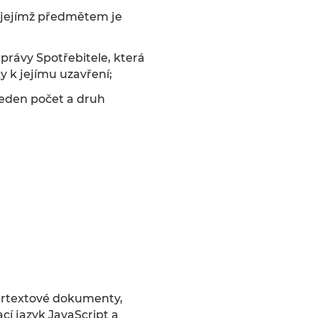
 jejímž předmětem je
právy Spotřebitele, která
y k jejímu uzavření;
veden počet a druh
pertextové dokumenty,
í jazyk JavaScript a