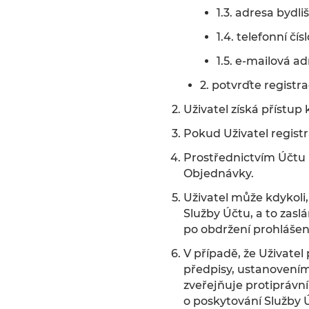
1.3. adresa bydli
1.4. telefonní čísl
1.5. e-mailová ad
2. potvrďte registra
Uživatel získá přístup
Pokud Uživatel regist
Prostřednictvím Účtu 
Objednávky.
Uživatel může kdykoli
Služby Účtu, a to zas
po obdržení prohlášení
V případě, že Uživate
předpisy, ustanovením
zveřejňuje protiprávn
o poskytování Služby 