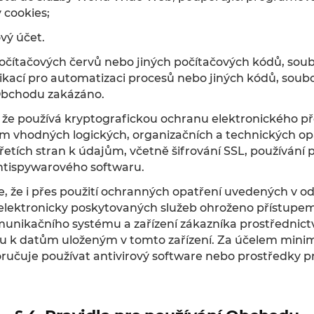
 cookies;
ový účet.
 počítačových červů nebo jiných počítačových kódů, s
likací pro automatizaci procesů nebo jiných kódů, soub
 Obchodu zakázáno.
 že používá kryptografickou ochranu elektronického př
m vhodných logických, organizačních a technických op
řetích stran k údajům, včetně šifrování SSL, používání 
ntispywarového softwaru.
e, že i přes použití ochranných opatření uvedených v od
 elektronicky poskytovaných služeb ohroženo přístupem
unikačního systému a zařízení zákazníka prostřednict
pu k datům uloženým v tomto zařízení. Za účelem mini
oručuje používat antivirový software nebo prostředky p