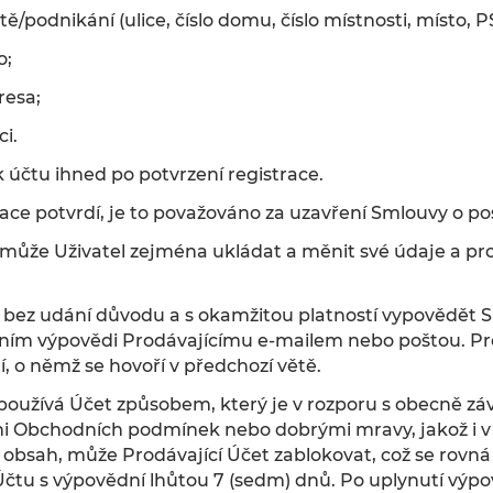
ště/podnikání (ulice, číslo domu, číslo místnosti, místo, 
o;
resa;
ci.
 k účtu ihned po potvrzení registrace.
race potvrdí, je to považováno za uzavření Smlouvy o po
může Uživatel zejména ukládat a měnit své údaje a pr
, bez udání důvodu a s okamžitou platností vypovědět 
láním výpovědi Prodávajícímu e-mailem nebo poštou. Pro
, o němž se hovoří v předchozí větě.
l používá Účet způsobem, který je v rozporu s obecně z
i Obchodních podmínek nebo dobrými mravy, jakož i v p
í obsah, může Prodávající Účet zablokovat, což se rovn
Účtu s výpovědní lhůtou 7 (sedm) dnů. Po uplynutí výp