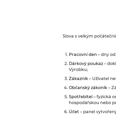
Slova s velkým počátečn
Pracovní den
– dny od
Dárkový poukaz
– dokl
Výrobku;
Zákazník
– Uživatel ne
Občanský zákoník
– Zá
Spotřebitel
– fyzická o
hospodářskou nebo pro
Účet
– panel vytvořen