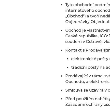
Tyto obchodní podmínk
internetového obchod
„
Obchod
") a tvoří ne
Objednávky Objednate
Obchod je vlastnictvím
Česká republika, IČO:
soudem v Ostravě, vlo
Kontakt s Prodávající
elektronické pošty
tradiční pošty na a
Prodávající v rámci s
Obchodu, a elektroni
Smlouva se uzavírá v 
Před použitím nabídk
Zásadami ochrany oso