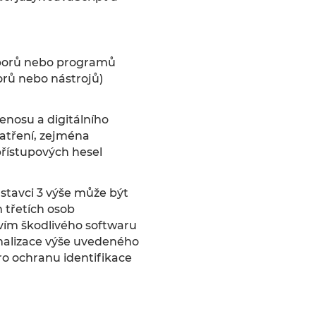
ouborů nebo programů
orů nebo nástrojů)
enosu a digitálního
atření, zejména
přístupových hesel
stavci 3 výše může být
 třetích osob
vím škodlivého softwaru
malizace výše uvedeného
ro ochranu identifikace