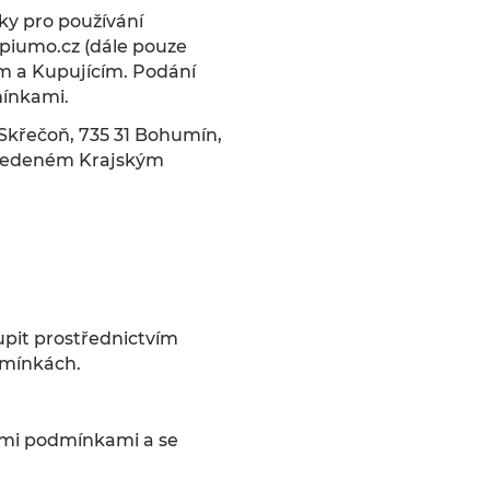
nky pro používání
piumo.cz (dále pouze
ím a Kupujícím. Podání
mínkami.
, Skřečoň, 735 31 Bohumín,
u vedeném Krajským
upit prostřednictvím
dmínkách.
ími podmínkami a se