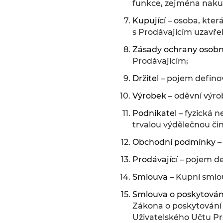
funkce, zejména naku
Kupující
– osoba, kter
s Prodávajícím uzavře
Zásady ochrany osobn
Prodávajícím;
Držitel
– pojem defino
Výrobek
– oděvní výro
Podnikatel
– fyzická n
trvalou výdělečnou čin
Obchodní podmínky
–
Prodávající
– pojem de
Smlouva
– Kupní smlo
Smlouva o poskytován
Zákona o poskytování 
Uživatelského Učtu Pr