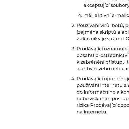
akceptující soubory
měli aktivní e-mail
Používání virů, botů,
(zejména skriptů a ap
Zákazníky je v rámci
Prodávající oznamuje,
obsahu prostřednictví
k zabránění přístupu t
a antivirového nebo a
Prodávající upozorňuj
používání internetu a
do informačního a kom
nebo získáním přístu
rizika Prodávající dop
na internetu.