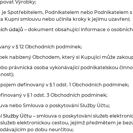
povat Výrobky;
á je Spotřebitelem, Podnikatelem nebo Podnikatelem s 
la Kupní smlouvu nebo učinila kroky k jejímu uzavření;
ích údajů
– dokument obsahující informace o osobních
vaný v § 12 Obchodních podmínek;
bek nabízený Obchodem, který si Kupující může zakoup
ebo právnická osoba vykonávající podnikatelskou činnos
nost);
 pojem definovaný v § 1 odst. 1 Obchodních podmínek;
finovaný v § 1 odst. 3 Obchodních podmínek;
uva nebo Smlouva o poskytování Služby Účtu;
í Služby Účtu
– smlouva o poskytování služeb elektroni
služeb elektronickou cestou, jejímž předmětem je bezú
odávajícím po dobu neurčitou;