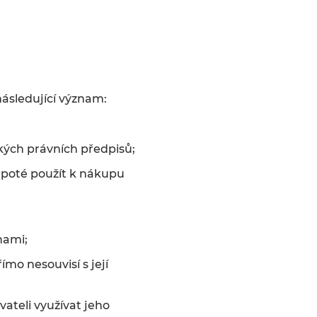
ásledující význam:
kých právních předpisů;
a poté použít k nákupu
nami;
ímo nesouvisí s její
ateli využívat jeho