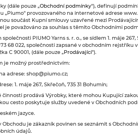
y (dále pouze „
Obchodní podmínky
"), definují podmí
u „Piumo" provozovaného na internetové adrese www.
dílnou součást Kupní smlouvy uzavřené mezi Prodávajíc
l je považováno za souhlas s těmito Obchodními pod
 společnosti PIUMO Yarns s. r. o., se sídlem 1. máje 267
 173 68 022, společnosti zapsané v obchodním rejstřík
žka C 90001, (dále pouze „
Prodávající
").
m je možný prostřednictvím:
 na adrese:
shop@piumo.cz
;
drese: 1. máje 267, Skřečoň, 735 31 Bohumín;
vé činnosti prodává Výrobky, které mohou Kupující zako
ckou cesto poskytuje služby uvedené v Obchodních po
českém jazyce.
y Obchodu je zákazník povinen se seznámit s Obchodn
bních údajů.