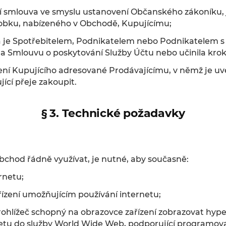
í smlouva ve smyslu ustanovení Občanského zákoníku,
obku, nabízeného v Obchodě, Kupujícímu;
á je Spotřebitelem, Podnikatelem nebo Podnikatelem s 
la Smlouvu o poskytování Služby Účtu nebo učinila krok
ení Kupujícího adresované Prodávajícímu, v němž je u
jící přeje zakoupit.
§ 3. Technické požadavky
bchod řádně využívat, je nutné, aby současně:
ernetu;
ařízení umožňujícím používání internetu;
rohlížeč schopný na obrazovce zařízení zobrazovat hy
etu do služby World Wide Web, podporující programovac