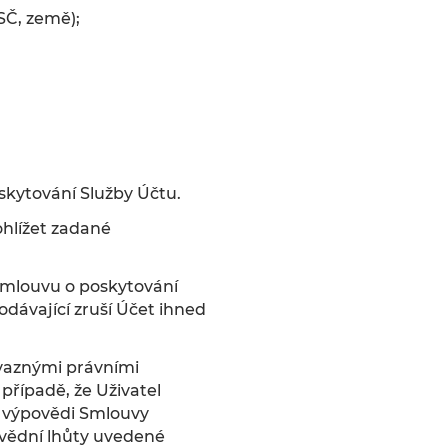
PSČ, země);
skytování Služby Účtu.
ohlížet zadané
Smlouvu o poskytování
dávající zruší Účet ihned
ávaznými právními
řípadě, že Uživatel
á výpovědi Smlouvy
ovědní lhůty uvedené