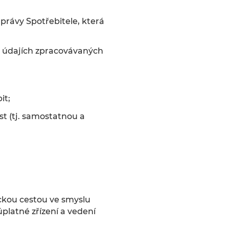
právy Spotřebitele, která
 údajích zpracovávaných
it;
t (tj. samostatnou a
ckou cestou ve smyslu
platné zřízení a vedení