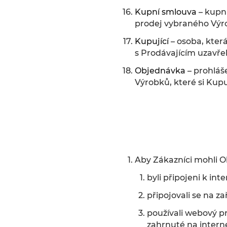
Kupní smlouva
– kupn
prodej vybraného Výr
Kupující
– osoba, kter
s Prodávajícím uzavře
Objednávka
– prohláš
Výrobků, které si Kupu
Aby Zákazníci mohli O
byli připojeni k int
připojovali se na z
používali webový p
zahrnuté na intern