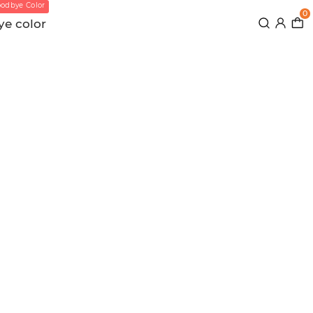
odbye Color
0
e color