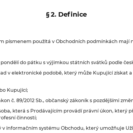
§ 2. Definice
ím písmenem použitá v Obchodních podmínkách mají n
 pondělí do pátku s výjimkou státních svátků podle čes
ad v elektronické podobě, který může Kupující získat 
bo Kupující;
kon č. 89/2012 Sb., občanský zákoník s pozdějšími změ
soba, která s Prodávajícím provádí právní úkon, který př
fesní činností;
ý v informačním systému Obchodu, který umožňuje Uživ