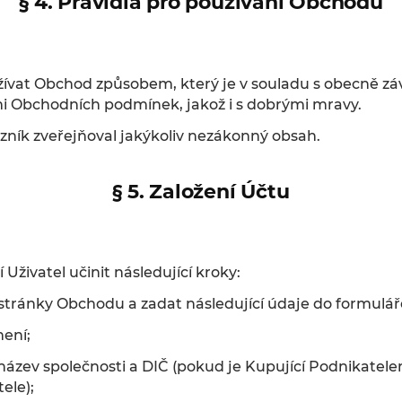
§ 4. Pravidla pro používání Obchodu
žívat Obchod způsobem, který je v souladu s obecně z
i Obchodních podmínek, jakož i s dobrými mravy.
zník zveřejňoval jakýkoliv nezákonný obsah.
§ 5. Založení Účtu
Uživatel učinit následující kroky:
 stránky Obchodu a zadat následující údaje do formulář
mení;
– název společnosti a DIČ (pokud je Kupující Podnikat
ele);