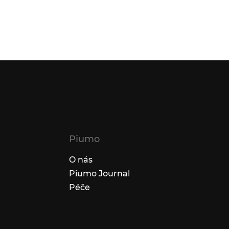
Piumo
O nás
Piumo Journal
Péče