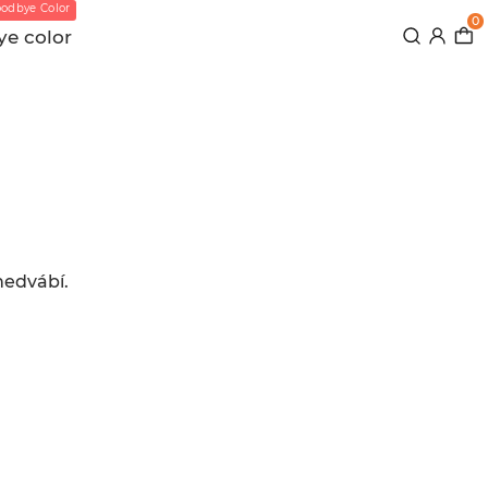
odbye Color
0
e color
hedvábí.