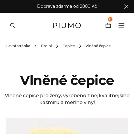
Doprava zdarma od 2800 Kč
0
Hlavní stránka
Pro ni
Čepice
Vlněné čepice
Vlněné čepice
Vlněné čepice pro ženy, vyrobeno z nejkvalitnějšího
kašmíru a merino vlny!