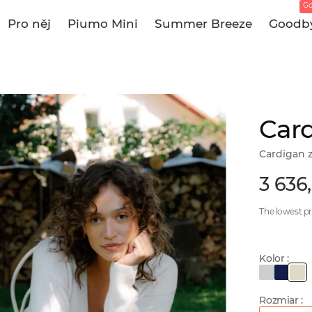
Go
Pro něj
Piumo Mini
Summer Breeze
Goodby
Card
Cardigan 
3 636
The lowest pr
Kolor :
Rozmiar :