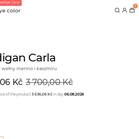
odbye Color
0
e color
igan Carla
z wełny merino i kaszmiru
,06 Kč
3 700,00 Kč
ice of the product
3 636,06 Kč
in day
06.08.2026