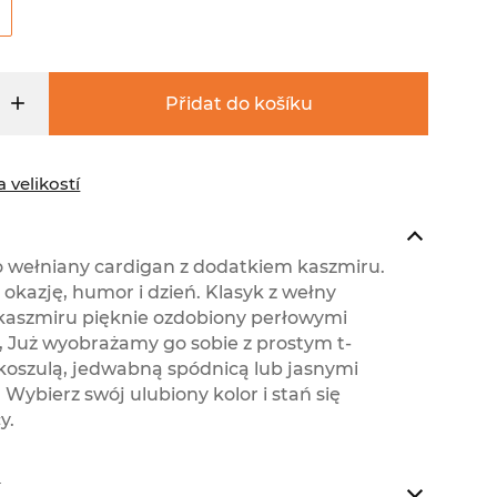
Přidat do košíku
 velikostí
 wełniany cardigan z dodatkiem kaszmiru.
okazję, humor i dzień. Klasyk z wełny
 kaszmiru pięknie ozdobiony perłowymi
, Już wyobrażamy go sobie z prostym t-
 koszulą, jedwabną spódnicą lub jasnymi
 Wybierz swój ulubiony kolor i stań się
y.
í