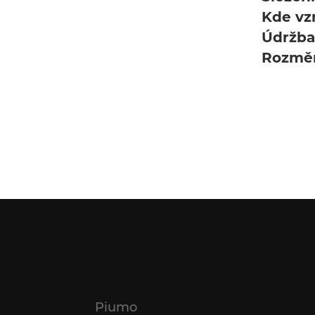
Kde vz
Údržb
Rozmě
Piumo