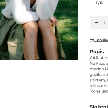
L/XL
Tabulka
straighten
Popis
CARLA
to
Na każdą 
merino i
guzikami
shirtem,
dżinsami.
ikoną ulic
Složen