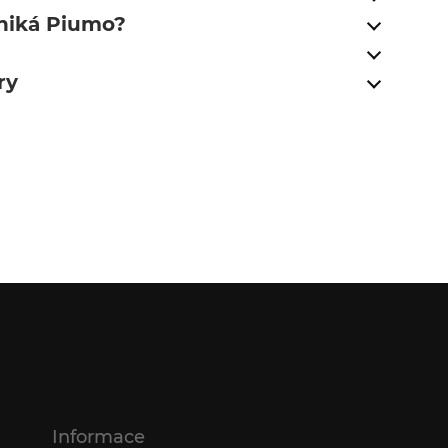
niká Piumo?
a
ry
Informace