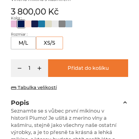
3 800,00 Kč
Kolor :
Rozmiar :
M/L
XS/S
Přidat do košíku
Tabulka velikostí
straighten
Popis
Seznamte se s vůbec první mikinou v
historii Piumo! Je ušitá z merino vlny a
kašmíru, stejně jako všechny naše ostatní
výrobky, a je to přesně ta krásná a lehká