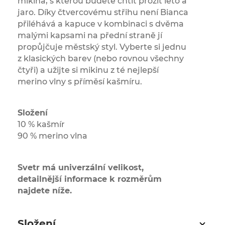
mikina, s kterou budete chtít prožít léto a
jaro. Díky čtvercovému střihu není Bianca
přiléhává a kapuce v kombinaci s dvěma
malými kapsami na přední straně jí
propůjčuje městský styl. Vyberte si jednu
z klasických barev (nebo rovnou všechny
čtyři) a užijte si mikinu z té nejlepší
merino vlny s příměsí kašmíru.
Složení
10 % kašmír
90 % merino vlna
Svetr má univerzální velikost,
detailnější informace k rozměrům
najdete níže.
Složení