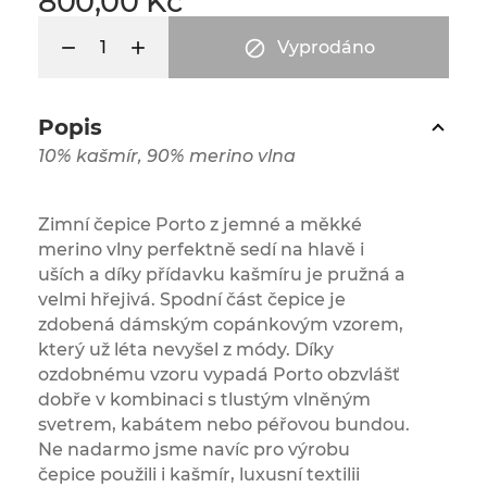
800,00 Kč

Vyprodáno
Popis
10% kašmír, 90% merino vlna
Zimní čepice Porto z jemné a měkké
merino vlny perfektně sedí na hlavě i
uších a díky přídavku kašmíru je pružná a
velmi hřejivá. Spodní část čepice je
zdobená dámským copánkovým vzorem,
který už léta nevyšel z módy. Díky
ozdobnému vzoru vypadá Porto obzvlášť
dobře v kombinaci s tlustým vlněným
svetrem, kabátem nebo péřovou bundou.
Ne nadarmo jsme navíc pro výrobu
čepice použili i kašmír, luxusní textilii