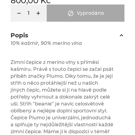
800,00 Kč

Vyprodáno
Popis
10% kašmír, 90% merino vlna
Zimní čepice z merino vlny s příměsí
kašmíru. Právě s touto čepicí se začal psát
příběh značky Piumo. Díky tomu, že je její
střih o něco protáhlejší než u našich
jiných čepic, můžete si ji na hlavě podle
potřeby vyhrnout a dokonale zakrýt celé
uši. Střih “beanie” je navíc celosvětově
oblíbený a nejlépe doplní sportovní styl.
Čepice Piumo je univerzální, jednoduchá
a splňuje ty nejdůležitější vlastnosti každé
zimní čepice. Máme ji k dispozici v téměř