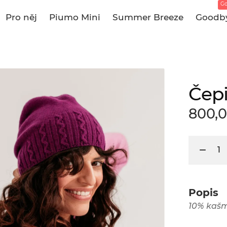
Go
Pro něj
Piumo Mini
Summer Breeze
Goodby
Čepi
800,0
Popis
10% kašm