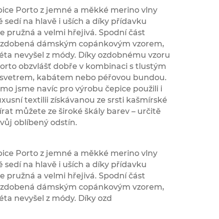
pice Porto z jemné a měkké merino vlny
 sedí na hlavě i uších a díky přídavku
e pružná a velmi hřejivá. Spodní část
e zdobená dámským copánkovým vzorem,
 léta nevyšel z módy. Díky ozdobnému vzoru
orto obzvlášť dobře v kombinaci s tlustým
svetrem, kabátem nebo péřovou bundou.
o jsme navíc pro výrobu čepice použili i
uxusní textilii získávanou ze srsti kašmírské
írat můžete ze široké škály barev – určitě
vůj oblíbený odstín.
pice Porto z jemné a měkké merino vlny
 sedí na hlavě i uších a díky přídavku
e pružná a velmi hřejivá. Spodní část
e zdobená dámským copánkovým vzorem,
léta nevyšel z módy. Díky ozd