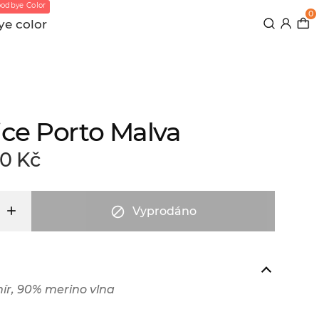
odbye Color
0
e color
ce Porto Malva
0 Kč

Vyprodáno
ír, 90% merino vlna