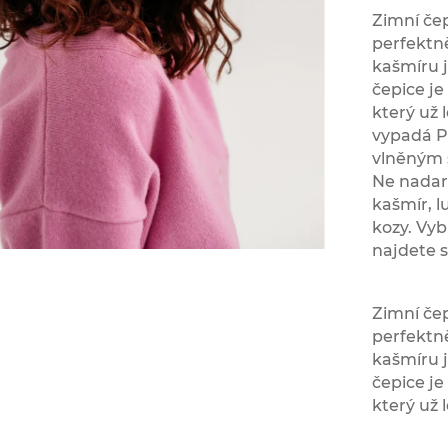
Zimní če
perfektně
kašmíru j
čepice j
který už
vypadá P
vlněným 
Ne nadarm
kašmír, l
kozy. Vyb
najdete s
Zimní če
perfektně
kašmíru j
čepice j
který už 